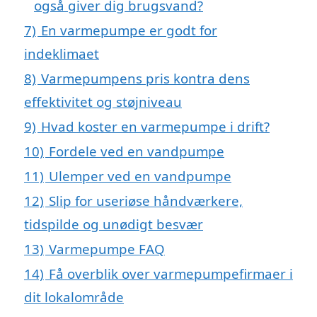
også giver dig brugsvand?
7)
En varmepumpe er godt for
indeklimaet
8)
Varmepumpens pris kontra dens
effektivitet og støjniveau
9)
Hvad koster en varmepumpe i drift?
10)
Fordele ved en vandpumpe
11)
Ulemper ved en vandpumpe
12)
Slip for useriøse håndværkere,
tidspilde og unødigt besvær
13)
Varmepumpe FAQ
14)
Få overblik over varmepumpefirmaer i
dit lokalområde