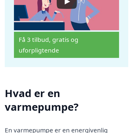
Få 3 tilbud, gratis og
uforpligtende
Hvad er en
varmepumpe?
En varmepumpe er en energivenlig