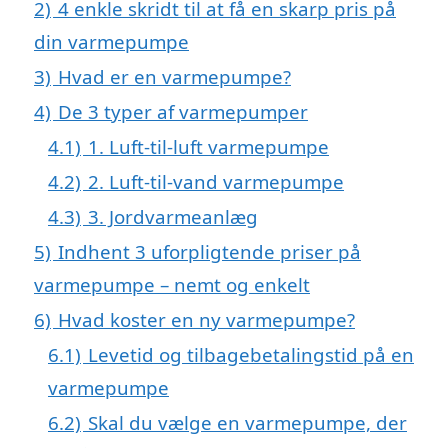
2)
4 enkle skridt til at få en skarp pris på
din varmepumpe
3)
Hvad er en varmepumpe?
4)
De 3 typer af varmepumper
4.1)
1. Luft-til-luft varmepumpe
4.2)
2. Luft-til-vand varmepumpe
4.3)
3. Jordvarmeanlæg
5)
Indhent 3 uforpligtende priser på
varmepumpe – nemt og enkelt
6)
Hvad koster en ny varmepumpe?
6.1)
Levetid og tilbagebetalingstid på en
varmepumpe
6.2)
Skal du vælge en varmepumpe, der