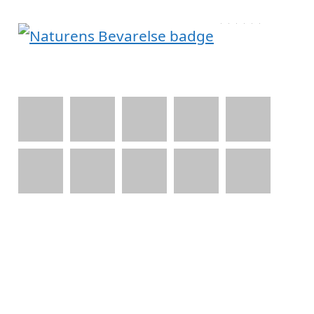
Indholdsfortegnelse
skjul
1)
Om varmepumpe-priser.dk