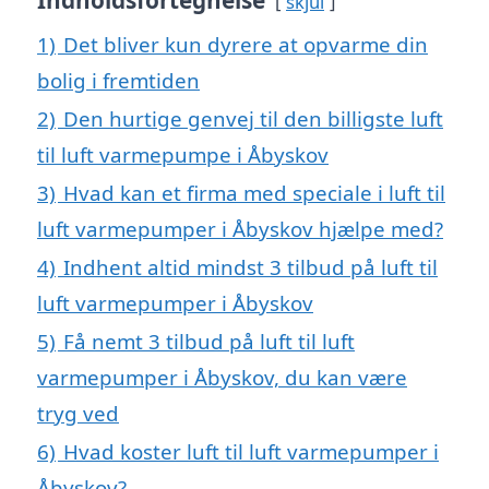
Indholdsfortegnelse
skjul
1)
Det bliver kun dyrere at opvarme din
bolig i fremtiden
2)
Den hurtige genvej til den billigste luft
til luft varmepumpe i Åbyskov
3)
Hvad kan et firma med speciale i luft til
luft varmepumper i Åbyskov hjælpe med?
4)
Indhent altid mindst 3 tilbud på luft til
luft varmepumper i Åbyskov
5)
Få nemt 3 tilbud på luft til luft
varmepumper i Åbyskov, du kan være
tryg ved
6)
Hvad koster luft til luft varmepumper i
Åbyskov?