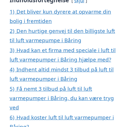
Indholdsfortegnelse
skjul
1)
Det bliver kun dyrere at opvarme din
bolig i fremtiden
2)
Den hurtige genvej til den billigste luft
til luft varmepumpe i Båring
3)
Hvad kan et firma med speciale i luft til
luft varmepumper i Båring hjælpe med?
4)
Indhent altid mindst 3 tilbud på luft til
luft varmepumper i Båring
5)
Få nemt 3 tilbud på luft til luft
varmepumper i Båring, du kan være tryg
ved
6)
Hvad koster luft til luft varmepumper i
Båring?