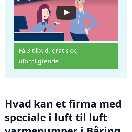
Få 3 tilbud, gratis og
uforpligtende
Hvad kan et firma med
speciale i luft til luft
varmepumper i Båring