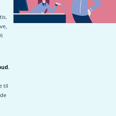
tis.
ve,
Vi
lbud
.
 til
nde