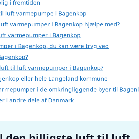
lig i fremtiden
t til luft varmepumpe i Bagenkop
til luft varmepumper i Bagenkop hjælpe med?
il luft varmepumper i Bagenkop
pumper i Bagenkop, du kan være tryg ved
 Bagenkop?
luft til luft varmepumper i Bagenkop?
genkop eller hele Langeland kommune
uft varmepumper i de omkringliggende byer til Bage
mper i andre dele af Danmark
den billigste luft til luft