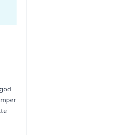
 god
pumper
tte