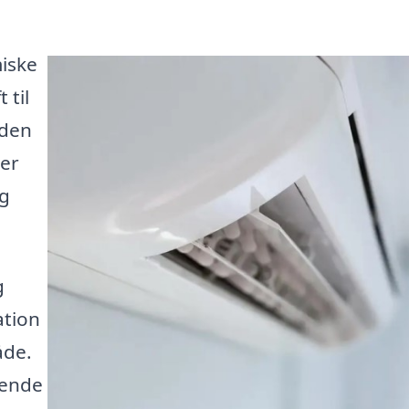
miske
 til
 den
per
ig
g
ation
åde.
tende