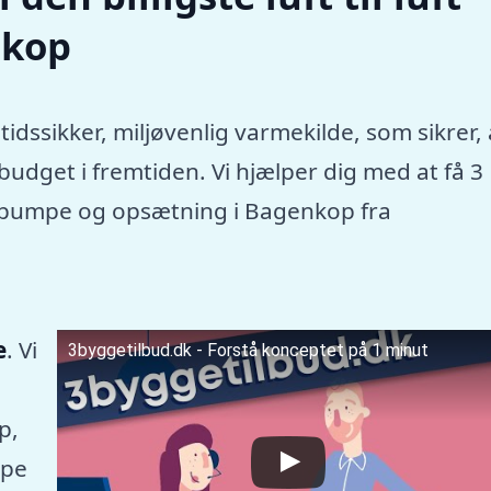
nkop
tidssikker, miljøvenlig varmekilde, som sikrer, 
dget i fremtiden. Vi hjælper dig med at få 3
rmepumpe og opsætning i Bagenkop fra
e
. Vi
3byggetilbud.dk - Forstå konceptet på 1 minut
p,
mpe