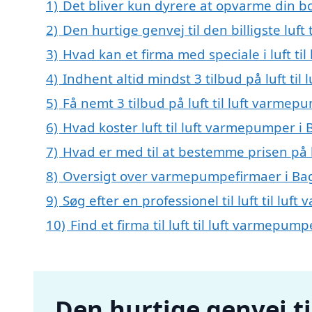
1)
Det bliver kun dyrere at opvarme din bo
2)
Den hurtige genvej til den billigste luf
3)
Hvad kan et firma med speciale i luft 
4)
Indhent altid mindst 3 tilbud på luft t
5)
Få nemt 3 tilbud på luft til luft varme
6)
Hvad koster luft til luft varmepumper i
7)
Hvad er med til at bestemme prisen på 
8)
Oversigt over varmepumpefirmaer i Ba
9)
Søg efter en professionel til luft til l
10)
Find et firma til luft til luft varmepu
Den hurtige genvej til 