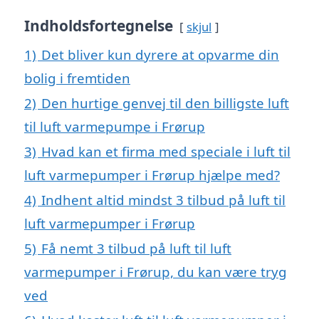
Indholdsfortegnelse
skjul
1)
Det bliver kun dyrere at opvarme din
bolig i fremtiden
2)
Den hurtige genvej til den billigste luft
til luft varmepumpe i Frørup
3)
Hvad kan et firma med speciale i luft til
luft varmepumper i Frørup hjælpe med?
4)
Indhent altid mindst 3 tilbud på luft til
luft varmepumper i Frørup
5)
Få nemt 3 tilbud på luft til luft
varmepumper i Frørup, du kan være tryg
ved