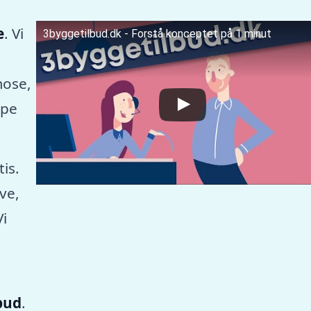
e
. Vi
3byggetilbud.dk - Forstå konceptet på 1 minut
ose,
mpe
tis.
ve,
Vi
lbud
.