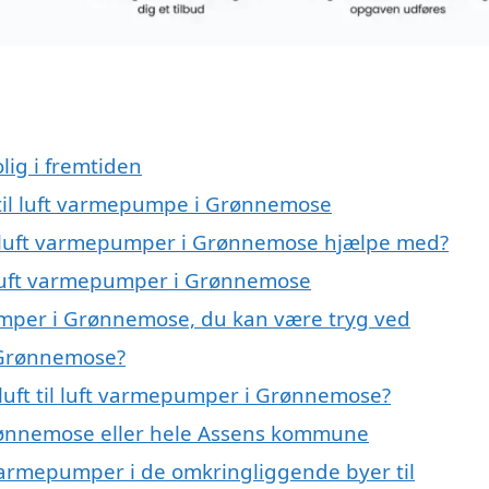
lig i fremtiden
t til luft varmepumpe i Grønnemose
til luft varmepumper i Grønnemose hjælpe med?
il luft varmepumper i Grønnemose
pumper i Grønnemose, du kan være tryg ved
i Grønnemose?
luft til luft varmepumper i Grønnemose?
ønnemose eller hele Assens kommune
ft varmepumper i de omkringliggende byer til