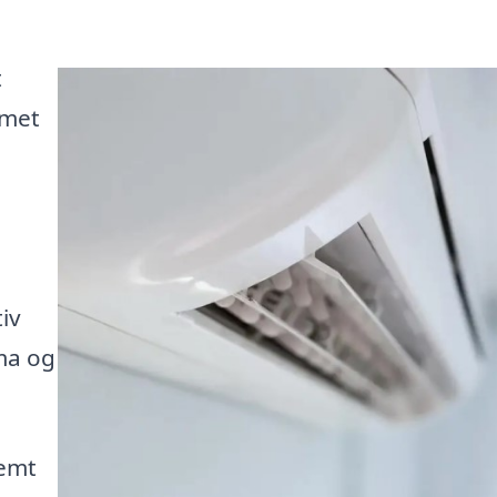
t
mmet
iv
ima og
nemt