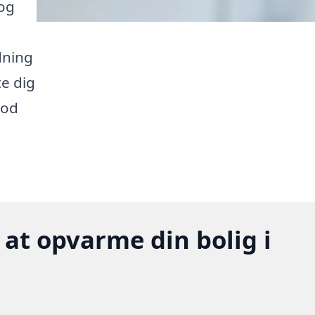
 og
dning
te dig
mod
 at opvarme din bolig i