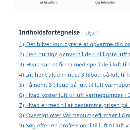
Indholdsfortegnelse
skjul
1)
Det bliver kun dyrere at opvarme din bo
2)
Den hurtige genvej til den billigste luf
3)
Hvad kan et firma med speciale i luft 
4)
Indhent altid mindst 3 tilbud på luft t
5)
Få nemt 3 tilbud på luft til luft varme
6)
Hvad koster luft til luft varmepumper 
7)
Hvad er med til at bestemme prisen på 
8)
Oversigt over varmepumpefirmaer i Gr
9)
Søg efter en professionel til luft til lu