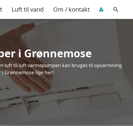
t
Luft til vand
Om / kontakt
mper i Grønnemose
om luft til luft varmepumpen kan bruges til opvarmning
r i Grønnemose lige her!