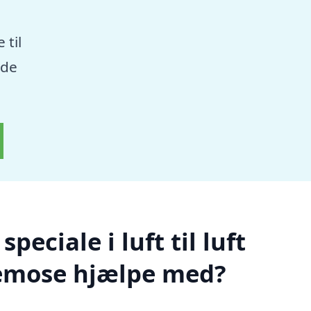
 til
nde
eciale i luft til luft
emose hjælpe med?