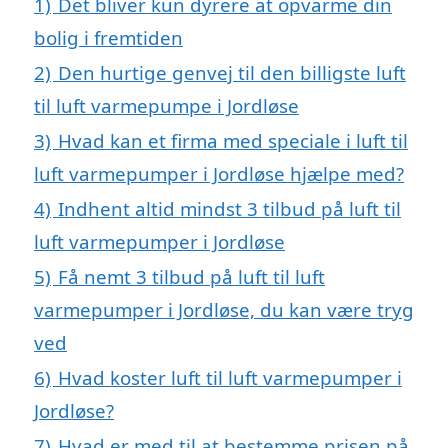
1)
Det bliver kun dyrere at opvarme din
bolig i fremtiden
2)
Den hurtige genvej til den billigste luft
til luft varmepumpe i Jordløse
3)
Hvad kan et firma med speciale i luft til
luft varmepumper i Jordløse hjælpe med?
4)
Indhent altid mindst 3 tilbud på luft til
luft varmepumper i Jordløse
5)
Få nemt 3 tilbud på luft til luft
varmepumper i Jordløse, du kan være tryg
ved
6)
Hvad koster luft til luft varmepumper i
Jordløse?
7)
Hvad er med til at bestemme prisen på