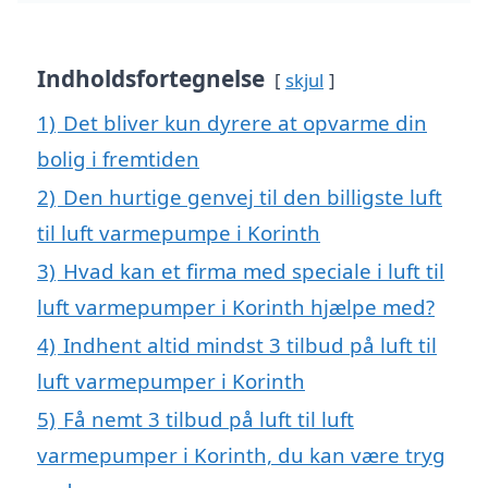
Indholdsfortegnelse
skjul
1)
Det bliver kun dyrere at opvarme din
bolig i fremtiden
2)
Den hurtige genvej til den billigste luft
til luft varmepumpe i Korinth
3)
Hvad kan et firma med speciale i luft til
luft varmepumper i Korinth hjælpe med?
4)
Indhent altid mindst 3 tilbud på luft til
luft varmepumper i Korinth
5)
Få nemt 3 tilbud på luft til luft
varmepumper i Korinth, du kan være tryg