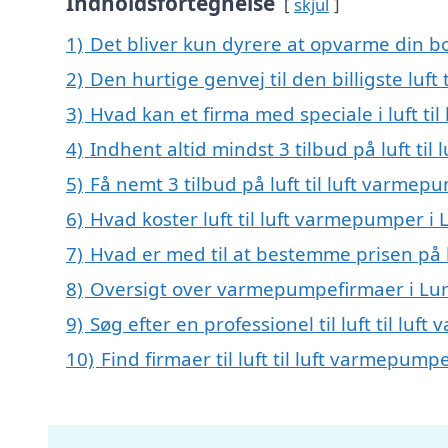
Indholdsfortegnelse
skjul
1)
Det bliver kun dyrere at opvarme din bo
2)
Den hurtige genvej til den billigste luf
3)
Hvad kan et firma med speciale i luft t
4)
Indhent altid mindst 3 tilbud på luft ti
5)
Få nemt 3 tilbud på luft til luft varme
6)
Hvad koster luft til luft varmepumper i
7)
Hvad er med til at bestemme prisen på l
8)
Oversigt over varmepumpefirmaer i Lu
9)
Søg efter en professionel til luft til l
10)
Find firmaer til luft til luft varmepum