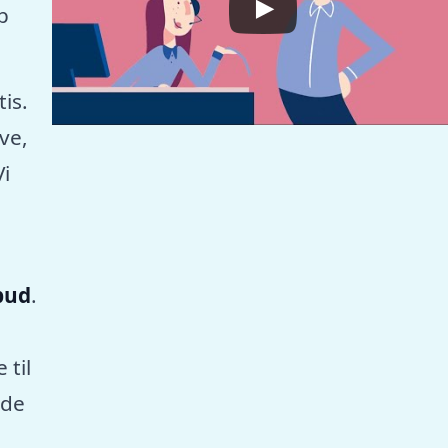
p
tis.
ve,
Vi
lbud
.
 til
nde