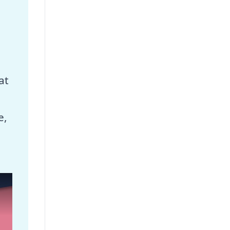
at
e,