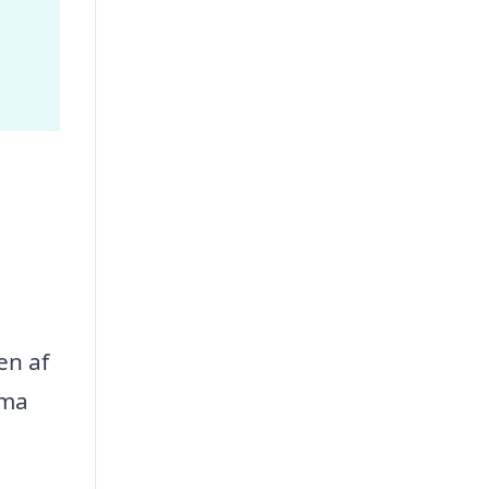
en af
rma