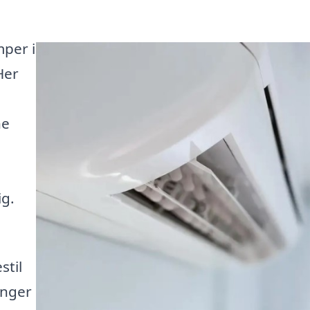
mper i
Her
ne
e
ig.
stil
inger