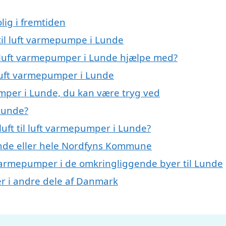
lig i fremtiden
t til luft varmepumpe i Lunde
il luft varmepumper i Lunde hjælpe med?
l luft varmepumper i Lunde
pumper i Lunde, du kan være tryg ved
 Lunde?
uft til luft varmepumper i Lunde?
nde eller hele Nordfyns Kommune
uft varmepumper i de omkringliggende byer til Lunde
per i andre dele af Danmark