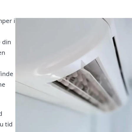
mper i
 din
en
finde
ne
d
u tid