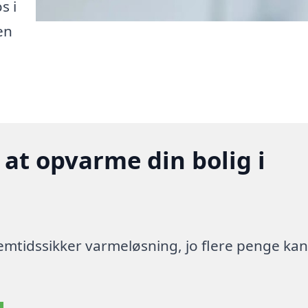
s i
en
 at opvarme din bolig i
 fremtidssikker varmeløsning, jo flere penge ka