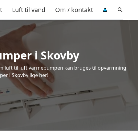
t
Luft til vand
Om / kontakt
pumper i Skovby
om luft til luft varmepumpen kan bruges til opvarmning
per i Skovby lige her!