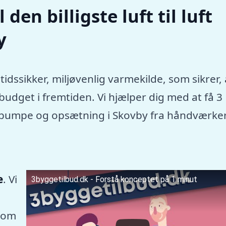
den billigste luft til luft
y
tidssikker, miljøvenlig varmekilde, som sikrer, 
dget i fremtiden. Vi hjælper dig med at få 3
rmepumpe og opsætning i Skovby fra håndværke
e
. Vi
3byggetilbud.dk - Forstå konceptet på 1 minut
som