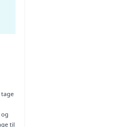
t tage
 og
ge til