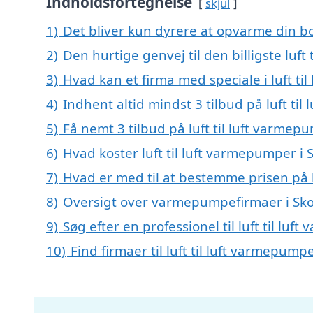
Indholdsfortegnelse
skjul
1)
Det bliver kun dyrere at opvarme din bo
2)
Den hurtige genvej til den billigste luft
3)
Hvad kan et firma med speciale i luft t
4)
Indhent altid mindst 3 tilbud på luft ti
5)
Få nemt 3 tilbud på luft til luft varmep
6)
Hvad koster luft til luft varmepumper i 
7)
Hvad er med til at bestemme prisen på l
8)
Oversigt over varmepumpefirmaer i Sk
9)
Søg efter en professionel til luft til l
10)
Find firmaer til luft til luft varmepum