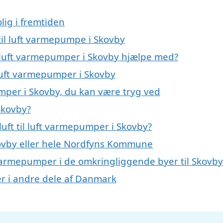
lig i fremtiden
 til luft varmepumpe i Skovby
il luft varmepumper i Skovby hjælpe med?
l luft varmepumper i Skovby
umper i Skovby, du kan være tryg ved
Skovby?
uft til luft varmepumper i Skovby?
ovby eller hele Nordfyns Kommune
uft varmepumper i de omkringliggende byer til Skovby
per i andre dele af Danmark