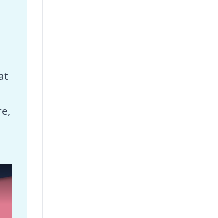
at
re,