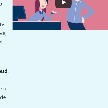
p
tis.
ve,
Vi
lbud
.
 til
nde