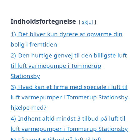
Indholdsfortegnelse
skjul
1)
Det bliver kun dyrere at opvarme din
bolig i fremtiden
2)
Den hurtige genvej til den billigste luft
til luft varmepumpe i Tommerup
Stationsby
3)
Hvad kan et firma med speciale i luft til
luft varmepumper i Tommerup Stationsby
hjælpe med?
4)
Indhent altid mindst 3 tilbud på luft til
luft varmepumper i Tommerup Stationsby
5)
Få nemt 3 tilbud på luft til luft