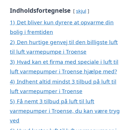
Indholdsfortegnelse
skjul
1)
Det bliver kun dyrere at opvarme din
bolig i fremtiden
2)
Den hurtige genvej til den billigste luft
til luft varmepumpe i Troense
3)
Hvad kan et firma med speciale i luft til
luft varmepumper i Troense hjælpe med?
4)
Indhent altid mindst 3 tilbud på luft til
luft varmepumper i Troense
5)
Få nemt 3 tilbud på luft til luft
varmepumper i Troense, du kan være tryg
ved