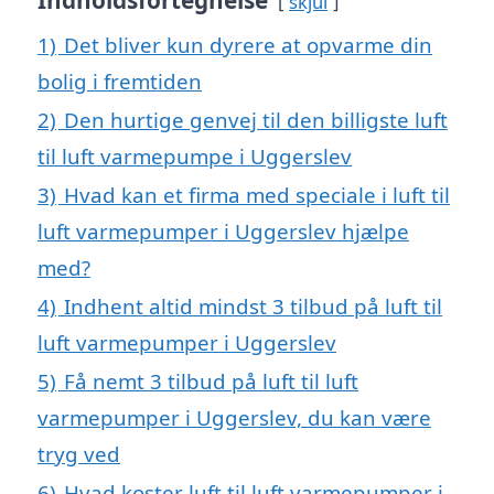
Indholdsfortegnelse
skjul
1)
Det bliver kun dyrere at opvarme din
bolig i fremtiden
2)
Den hurtige genvej til den billigste luft
til luft varmepumpe i Uggerslev
3)
Hvad kan et firma med speciale i luft til
luft varmepumper i Uggerslev hjælpe
med?
4)
Indhent altid mindst 3 tilbud på luft til
luft varmepumper i Uggerslev
5)
Få nemt 3 tilbud på luft til luft
varmepumper i Uggerslev, du kan være
tryg ved
6)
Hvad koster luft til luft varmepumper i