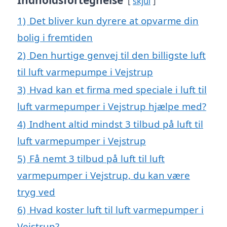
Indholdsfortegnelse
skjul
1)
Det bliver kun dyrere at opvarme din
bolig i fremtiden
2)
Den hurtige genvej til den billigste luft
til luft varmepumpe i Vejstrup
3)
Hvad kan et firma med speciale i luft til
luft varmepumper i Vejstrup hjælpe med?
4)
Indhent altid mindst 3 tilbud på luft til
luft varmepumper i Vejstrup
5)
Få nemt 3 tilbud på luft til luft
varmepumper i Vejstrup, du kan være
tryg ved
6)
Hvad koster luft til luft varmepumper i
Vejstrup?