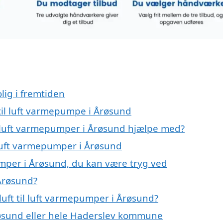
lig i fremtiden
t til luft varmepumpe i Årøsund
il luft varmepumper i Årøsund hjælpe med?
l luft varmepumper i Årøsund
pumper i Årøsund, du kan være tryg ved
 Årøsund?
uft til luft varmepumper i Årøsund?
øsund eller hele Haderslev kommune