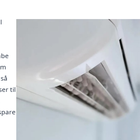
l
abe
rm
 så
er til
t
spare