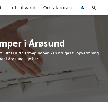
t
Luft til vand
Om / kontakt
pumper i Årøsund
om luft til luft varmepumpen kan bruges til opvarmning
er i Årøsund lige her!