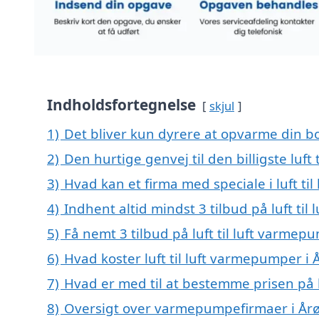
Indholdsfortegnelse
skjul
1)
Det bliver kun dyrere at opvarme din bo
2)
Den hurtige genvej til den billigste luf
3)
Hvad kan et firma med speciale i luft t
4)
Indhent altid mindst 3 tilbud på luft ti
5)
Få nemt 3 tilbud på luft til luft varme
6)
Hvad koster luft til luft varmepumper i
7)
Hvad er med til at bestemme prisen på l
8)
Oversigt over varmepumpefirmaer i År