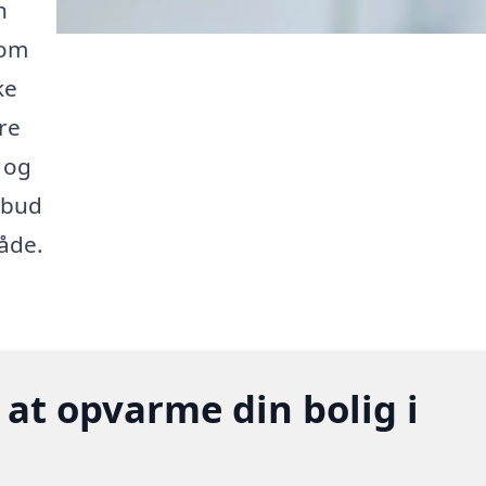
n
 om
ke
re
 og
lbud
råde.
 at opvarme din bolig i