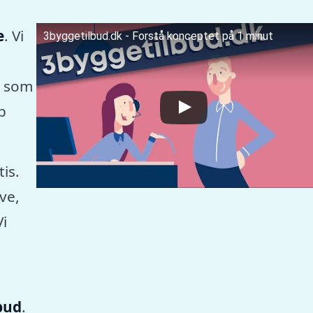
e
. Vi
3byggetilbud.dk - Forstå konceptet på 1 minut
, som
p
tis.
ve,
Vi
lbud
.