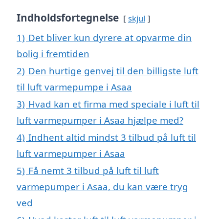
Indholdsfortegnelse
skjul
1)
Det bliver kun dyrere at opvarme din
bolig i fremtiden
2)
Den hurtige genvej til den billigste luft
til luft varmepumpe i Asaa
3)
Hvad kan et firma med speciale i luft til
luft varmepumper i Asaa hjælpe med?
4)
Indhent altid mindst 3 tilbud på luft til
luft varmepumper i Asaa
5)
Få nemt 3 tilbud på luft til luft
varmepumper i Asaa, du kan være tryg
ved