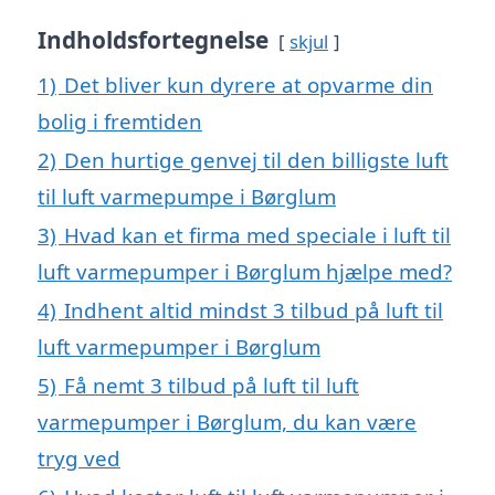
Indholdsfortegnelse
skjul
1)
Det bliver kun dyrere at opvarme din
bolig i fremtiden
2)
Den hurtige genvej til den billigste luft
til luft varmepumpe i Børglum
3)
Hvad kan et firma med speciale i luft til
luft varmepumper i Børglum hjælpe med?
4)
Indhent altid mindst 3 tilbud på luft til
luft varmepumper i Børglum
5)
Få nemt 3 tilbud på luft til luft
varmepumper i Børglum, du kan være
tryg ved