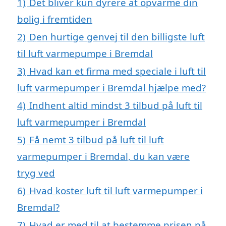
1)
Det bliver kun dyrere at opvarme din
bolig i fremtiden
2)
Den hurtige genvej til den billigste luft
til luft varmepumpe i Bremdal
3)
Hvad kan et firma med speciale i luft til
luft varmepumper i Bremdal hjælpe med?
4)
Indhent altid mindst 3 tilbud på luft til
luft varmepumper i Bremdal
5)
Få nemt 3 tilbud på luft til luft
varmepumper i Bremdal, du kan være
tryg ved
6)
Hvad koster luft til luft varmepumper i
Bremdal?
7)
Hvad er med til at bestemme prisen på