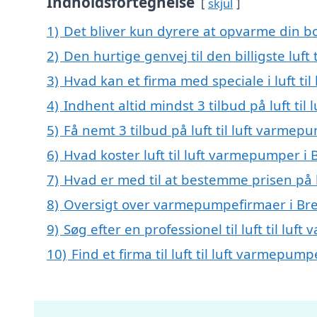
Indholdsfortegnelse
skjul
1)
Det bliver kun dyrere at opvarme din bo
2)
Den hurtige genvej til den billigste luf
3)
Hvad kan et firma med speciale i luft t
4)
Indhent altid mindst 3 tilbud på luft ti
5)
Få nemt 3 tilbud på luft til luft varme
6)
Hvad koster luft til luft varmepumper i
7)
Hvad er med til at bestemme prisen på l
8)
Oversigt over varmepumpefirmaer i Br
9)
Søg efter en professionel til luft til l
10)
Find et firma til luft til luft varmepu