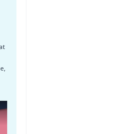
at
e,