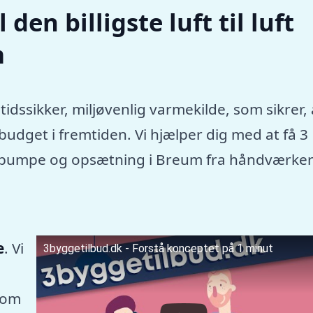
den billigste luft til luft
m
tidssikker, miljøvenlig varmekilde, som sikrer, 
dget i fremtiden. Vi hjælper dig med at få 3
rmepumpe og opsætning i Breum fra håndværker
e
. Vi
3byggetilbud.dk - Forstå konceptet på 1 minut
som