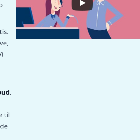
p
tis.
ve,
Vi
lbud
.
 til
nde