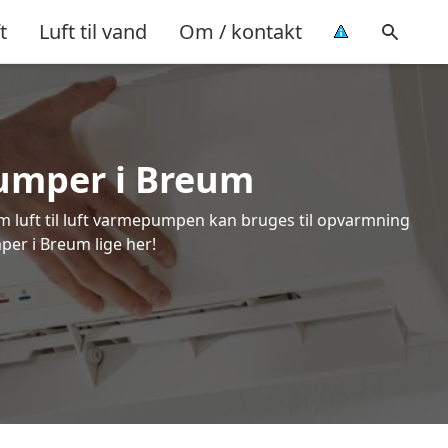
t
Luft til vand
Om / kontakt
epumper i Breum
om luft til luft varmepumpen kan bruges til opvarmning
per i Breum lige her!