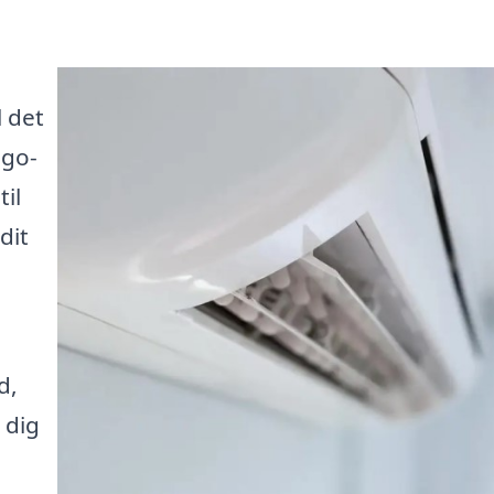
 det
 go-
til
dit
d,
 dig