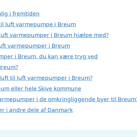
lig i fremtiden
t til luft varmepumpe i Breum
il luft varmepumper i Breum hjælpe med?
l luft varmepumper i Breum
pumper i Breum, du kan være tryg ved
 Breum?
uft til luft varmepumper i Breum?
eum eller hele Skive kommune
uft varmepumper i de omkringliggende byer til Breum
mper i andre dele af Danmark