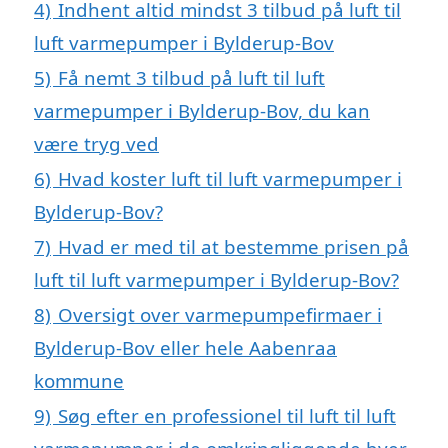
4)
Indhent altid mindst 3 tilbud på luft til
luft varmepumper i Bylderup-Bov
5)
Få nemt 3 tilbud på luft til luft
varmepumper i Bylderup-Bov, du kan
være tryg ved
6)
Hvad koster luft til luft varmepumper i
Bylderup-Bov?
7)
Hvad er med til at bestemme prisen på
luft til luft varmepumper i Bylderup-Bov?
8)
Oversigt over varmepumpefirmaer i
Bylderup-Bov eller hele Aabenraa
kommune
9)
Søg efter en professionel til luft til luft