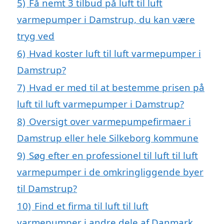
5)
Få nemt 3 tilbud på luft til luft
varmepumper i Damstrup, du kan være
tryg ved
6)
Hvad koster luft til luft varmepumper i
Damstrup?
7)
Hvad er med til at bestemme prisen på
luft til luft varmepumper i Damstrup?
8)
Oversigt over varmepumpefirmaer i
Damstrup eller hele Silkeborg kommune
9)
Søg efter en professionel til luft til luft
varmepumper i de omkringliggende byer
til Damstrup?
10)
Find et firma til luft til luft
varmepumper i andre dele af Danmark