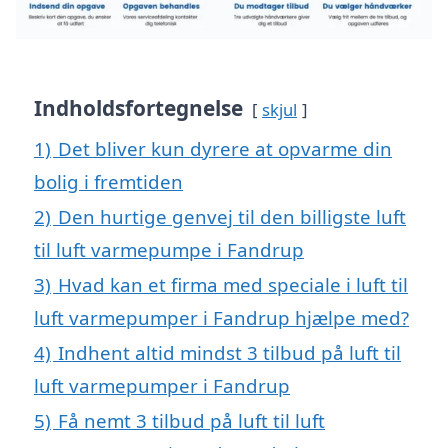
Indholdsfortegnelse
skjul
1)
Det bliver kun dyrere at opvarme din
bolig i fremtiden
2)
Den hurtige genvej til den billigste luft
til luft varmepumpe i Fandrup
3)
Hvad kan et firma med speciale i luft til
luft varmepumper i Fandrup hjælpe med?
4)
Indhent altid mindst 3 tilbud på luft til
luft varmepumper i Fandrup
5)
Få nemt 3 tilbud på luft til luft