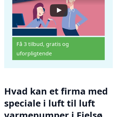
Få 3 tilbud, gratis og
uforpligtende
Hvad kan et firma med
speciale i luft til luft
varmepumper i Fjelsø