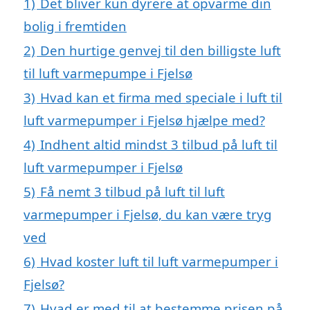
1)
Det bliver kun dyrere at opvarme din
bolig i fremtiden
2)
Den hurtige genvej til den billigste luft
til luft varmepumpe i Fjelsø
3)
Hvad kan et firma med speciale i luft til
luft varmepumper i Fjelsø hjælpe med?
4)
Indhent altid mindst 3 tilbud på luft til
luft varmepumper i Fjelsø
5)
Få nemt 3 tilbud på luft til luft
varmepumper i Fjelsø, du kan være tryg
ved
6)
Hvad koster luft til luft varmepumper i
Fjelsø?
7)
Hvad er med til at bestemme prisen på