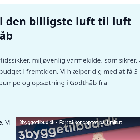
den billigste luft til luft
håb
tidssikker, miljøvenlig varmekilde, som sikrer, 
dget i fremtiden. Vi hjælper dig med at få 3
rmepumpe og opsætning i Godthåb fra
e
. Vi
3byggetilbud.dk - Forstå konceptet på 1 minut