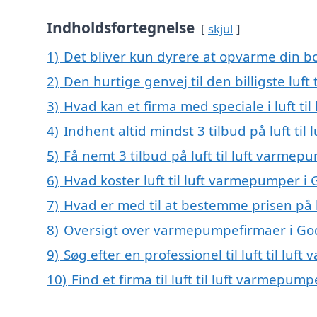
Indholdsfortegnelse
skjul
1)
Det bliver kun dyrere at opvarme din bo
2)
Den hurtige genvej til den billigste luf
3)
Hvad kan et firma med speciale i luft t
4)
Indhent altid mindst 3 tilbud på luft ti
5)
Få nemt 3 tilbud på luft til luft varme
6)
Hvad koster luft til luft varmepumper i
7)
Hvad er med til at bestemme prisen på l
8)
Oversigt over varmepumpefirmaer i Go
9)
Søg efter en professionel til luft til l
10)
Find et firma til luft til luft varmepu