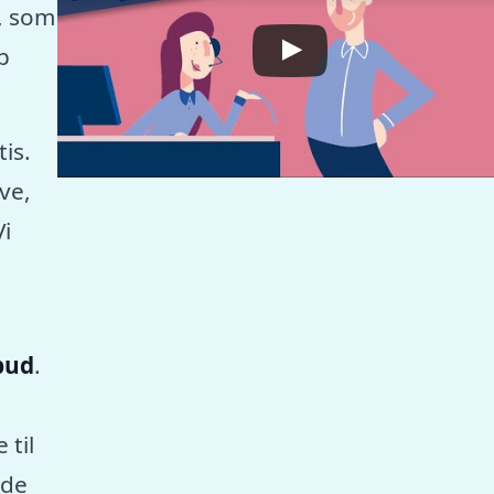
, som
p
tis.
ve,
Vi
lbud
.
 til
nde