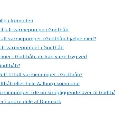
lig i fremtiden
t til luft varmepumpe i Godthåb
il luft varmepumper i Godthåb hjælpe med?
l luft varmepumper i Godthåb
pumper i Godthåb, du kan være tryg ved
 Godthåb?
uft til luft varmepumper i Godthåb?
dthåb eller hele Aalborg kommune
uft varmepumper i de omkringliggende byer til Godth
mper i andre dele af Danmark