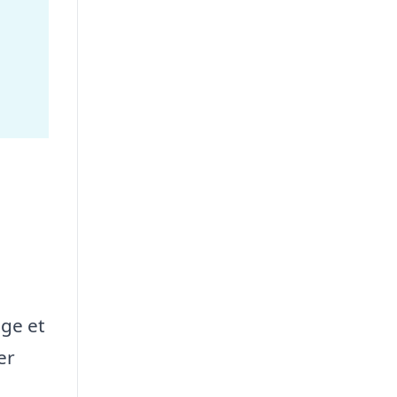
lge et
er