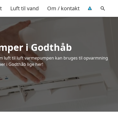
t
Luft til vand
Om / kontakt
pumper i Godthåb
om luft til luft varmepumpen kan bruges til opvarmning
er i Godthåb lige her!