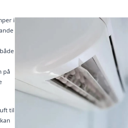
mper i
tande
 både
n på
e
ft til
 kan