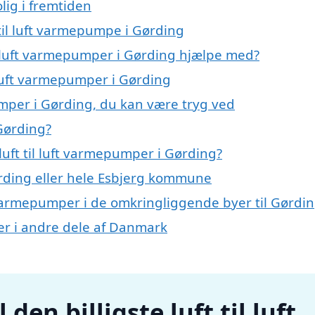
lig i fremtiden
t til luft varmepumpe i Gørding
il luft varmepumper i Gørding hjælpe med?
l luft varmepumper i Gørding
pumper i Gørding, du kan være tryg ved
 Gørding?
uft til luft varmepumper i Gørding?
rding eller hele Esbjerg kommune
uft varmepumper i de omkringliggende byer til Gørdi
mper i andre dele af Danmark
den billigste luft til luft