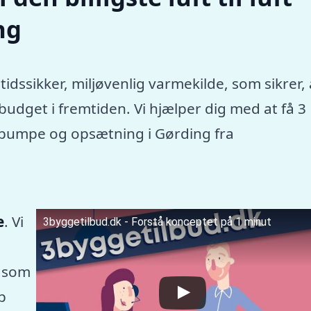
ng
tidssikker, miljøvenlig varmekilde, som sikrer, 
dget i fremtiden. Vi hjælper dig med at få 3
mepumpe og opsætning i Gørding fra
e
. Vi
3byggetilbud.dk - Forstå konceptet på 1 minut
 som
p