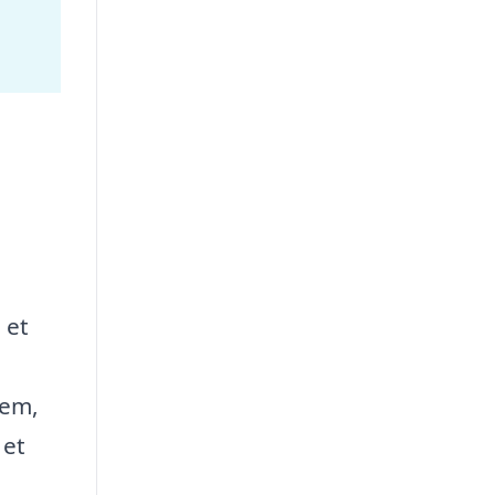
 et
jem,
 et