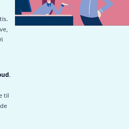
tis.
ve,
Vi
lbud
.
 til
nde