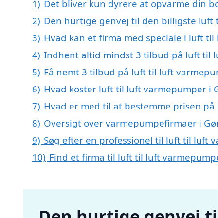
1)
Det bliver kun dyrere at opvarme din bo
2)
Den hurtige genvej til den billigste luf
3)
Hvad kan et firma med speciale i luft t
4)
Indhent altid mindst 3 tilbud på luft ti
5)
Få nemt 3 tilbud på luft til luft varme
6)
Hvad koster luft til luft varmepumper i
7)
Hvad er med til at bestemme prisen på l
8)
Oversigt over varmepumpefirmaer i Gø
9)
Søg efter en professionel til luft til l
10)
Find et firma til luft til luft varmepu
Den hurtige genvej til 