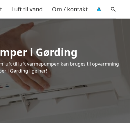
t
Luft til vand
Om / kontakt
umper i Gørding
om luft til luft varmepumpen kan bruges til opvarmning
er i Gørding lige her!