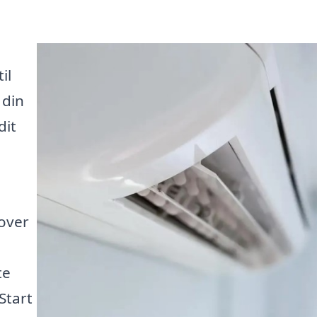
il
 din
dit
 over
te
Start