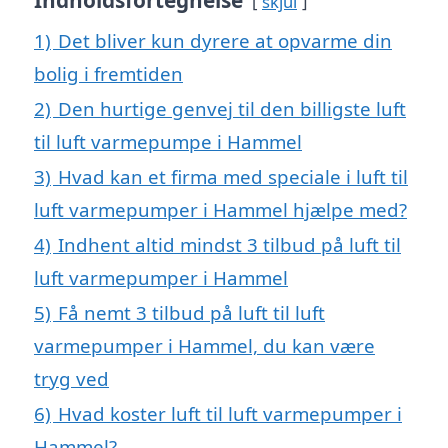
Indholdsfortegnelse
skjul
1)
Det bliver kun dyrere at opvarme din
bolig i fremtiden
2)
Den hurtige genvej til den billigste luft
til luft varmepumpe i Hammel
3)
Hvad kan et firma med speciale i luft til
luft varmepumper i Hammel hjælpe med?
4)
Indhent altid mindst 3 tilbud på luft til
luft varmepumper i Hammel
5)
Få nemt 3 tilbud på luft til luft
varmepumper i Hammel, du kan være
tryg ved
6)
Hvad koster luft til luft varmepumper i
Hammel?