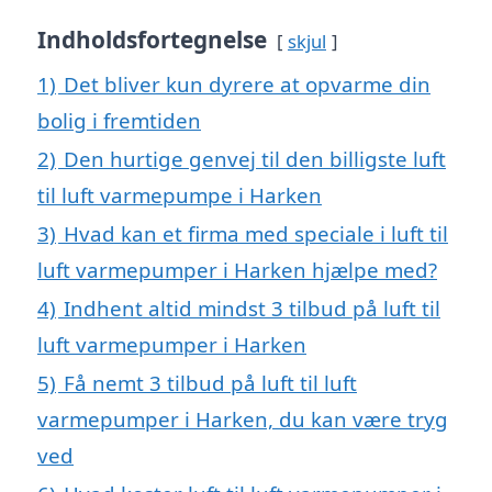
Indholdsfortegnelse
skjul
1)
Det bliver kun dyrere at opvarme din
bolig i fremtiden
2)
Den hurtige genvej til den billigste luft
til luft varmepumpe i Harken
3)
Hvad kan et firma med speciale i luft til
luft varmepumper i Harken hjælpe med?
4)
Indhent altid mindst 3 tilbud på luft til
luft varmepumper i Harken
5)
Få nemt 3 tilbud på luft til luft
varmepumper i Harken, du kan være tryg
ved