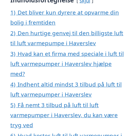
Indholdsfortegnelse
skjul
1)
Det bliver kun dyrere at opvarme din
bolig i fremtiden
2)
Den hurtige genvej til den billigste luft
til luft varmepumpe i Haverslev
3)
Hvad kan et firma med speciale i luft til
luft varmepumper i Haverslev hjælpe
med?
4)
Indhent altid mindst 3 tilbud på luft til
luft varmepumper i Haverslev
5)
Få nemt 3 tilbud på luft til luft
varmepumper i Haverslev, du kan være
tryg ved
6)
Hvad koster luft til luft varmepumper i