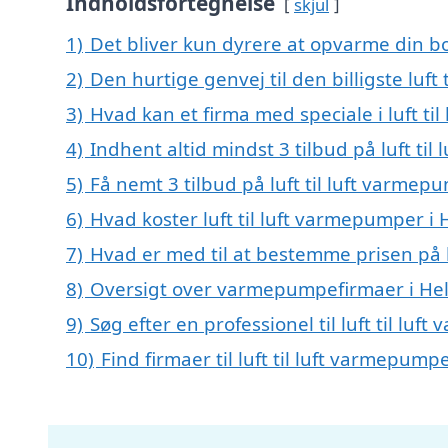
Indholdsfortegnelse
skjul
1)
Det bliver kun dyrere at opvarme din bo
2)
Den hurtige genvej til den billigste luft
3)
Hvad kan et firma med speciale i luft t
4)
Indhent altid mindst 3 tilbud på luft ti
5)
Få nemt 3 tilbud på luft til luft varmep
6)
Hvad koster luft til luft varmepumper i 
7)
Hvad er med til at bestemme prisen på l
8)
Oversigt over varmepumpefirmaer i He
9)
Søg efter en professionel til luft til lu
10)
Find firmaer til luft til luft varmepum