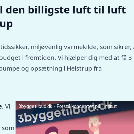
den billigste luft til luft
rup
tidssikker, miljøvenlig varmekilde, som sikrer, 
dget i fremtiden. Vi hjælper dig med at få 3
mepumpe og opsætning i Helstrup fra
e
. Vi
3byggetilbud.dk - Forstå konceptet på 1 minut
, som