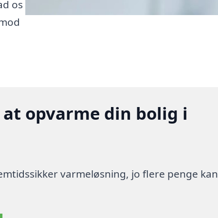
Lad os
 mod
 at opvarme din bolig i
 fremtidssikker varmeløsning, jo flere penge ka