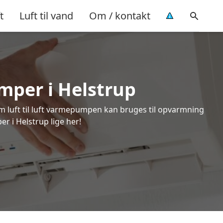
t
Luft til vand
Om / kontakt
umper i Helstrup
om luft til luft varmepumpen kan bruges til opvarmning
r i Helstrup lige her!