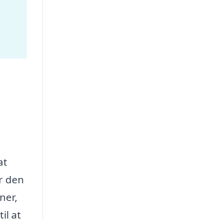
at
r den
ner,
il at