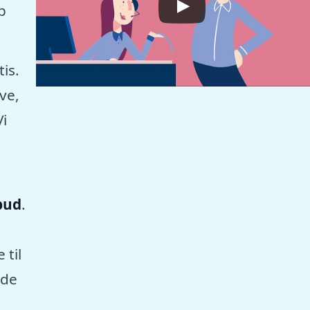
p
tis.
ve,
Vi
lbud
.
 til
nde