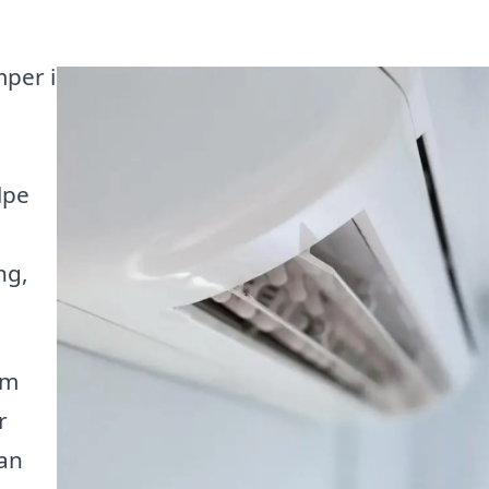
mper i
lpe
ng,
em
r
kan