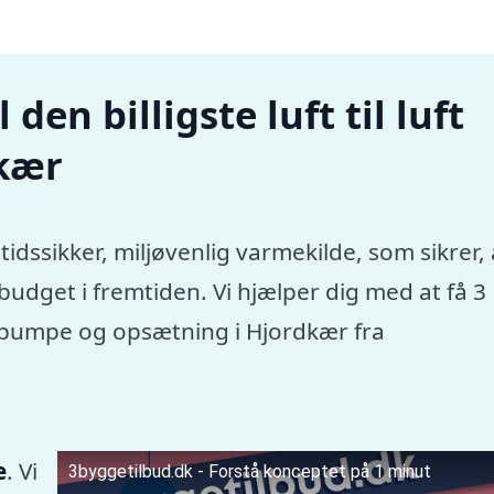
den billigste luft til luft
kær
tidssikker, miljøvenlig varmekilde, som sikrer, 
dget i fremtiden. Vi hjælper dig med at få 3
rmepumpe og opsætning i Hjordkær fra
e
. Vi
3byggetilbud.dk - Forstå konceptet på 1 minut