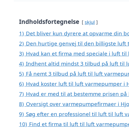
Indholdsfortegnelse
skjul
1)
Det bliver kun dyrere at opvarme din bo
2)
Den hurtige genvej til den billigste luf
3)
Hvad kan et firma med speciale i luft t
4)
Indhent altid mindst 3 tilbud på luft ti
5)
Få nemt 3 tilbud på luft til luft varme
6)
Hvad koster luft til luft varmepumper i
7)
Hvad er med til at bestemme prisen på l
8)
Oversigt over varmepumpefirmaer i Hj
9)
Søg efter en professionel til luft til l
10)
Find et firma til luft til luft varmepu