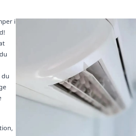
mper i
d!
at
 du
 du
ige
e
tion,