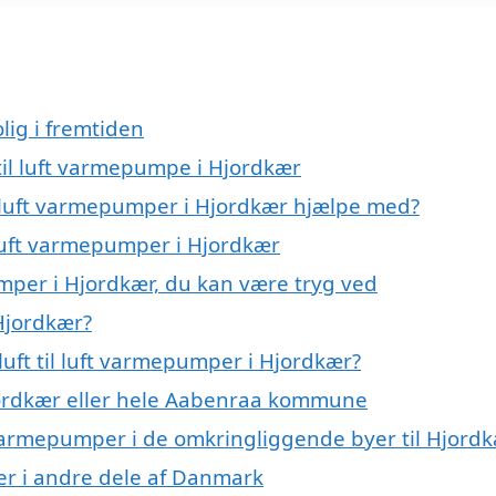
lig i fremtiden
t til luft varmepumpe i Hjordkær
il luft varmepumper i Hjordkær hjælpe med?
l luft varmepumper i Hjordkær
pumper i Hjordkær, du kan være tryg ved
 Hjordkær?
uft til luft varmepumper i Hjordkær?
ordkær eller hele Aabenraa kommune
uft varmepumper i de omkringliggende byer til Hjord
mper i andre dele af Danmark