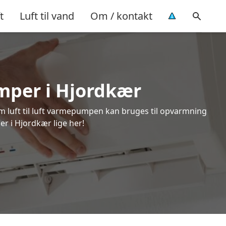
t
Luft til vand
Om / kontakt
umper i Hjordkær
om luft til luft varmepumpen kan bruges til opvarmning
er i Hjordkær lige her!