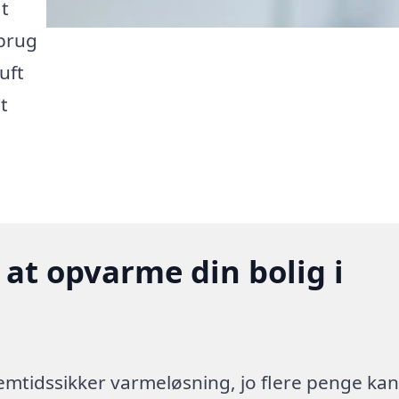
at
rbrug
uft
t
 at opvarme din bolig i
 fremtidssikker varmeløsning, jo flere penge ka