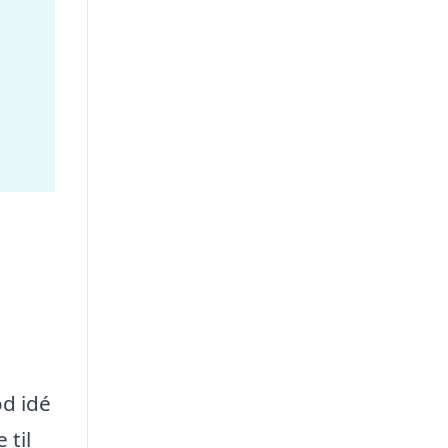
od idé
 til