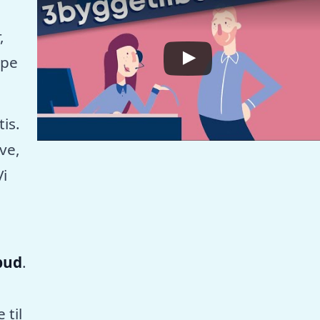
,
mpe
tis.
ve,
Vi
lbud
.
 til