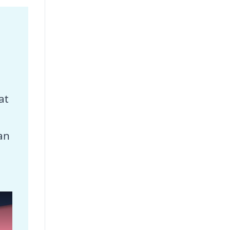
at
an