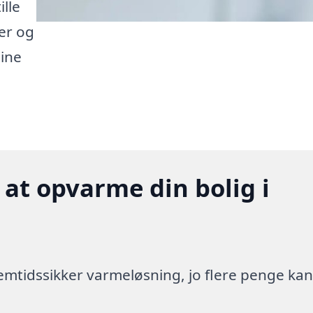
lle
er og
dine
 at opvarme din bolig i
 fremtidssikker varmeløsning, jo flere penge ka