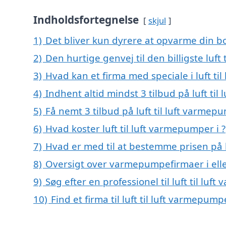
Indholdsfortegnelse
skjul
1)
Det bliver kun dyrere at opvarme din bo
2)
Den hurtige genvej til den billigste luft
3)
Hvad kan et firma med speciale i luft t
4)
Indhent altid mindst 3 tilbud på luft til
5)
Få nemt 3 tilbud på luft til luft varmep
6)
Hvad koster luft til luft varmepumper i ?
7)
Hvad er med til at bestemme prisen på l
8)
Oversigt over varmepumpefirmaer i elle
9)
Søg efter en professionel til luft til l
10)
Find et firma til luft til luft varmepu