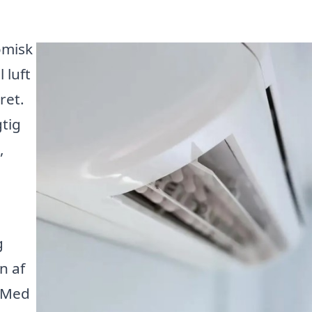
omisk
 luft
ret.
tig
,
g
n af
. Med