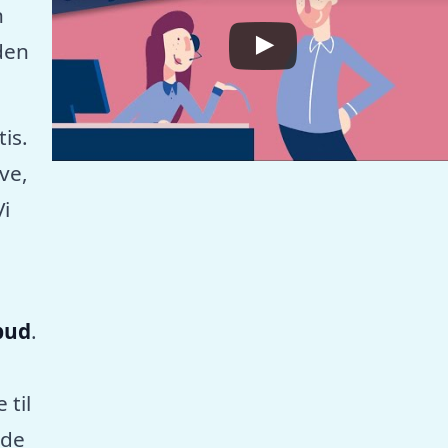
n
den
tis.
ve,
Vi
lbud
.
 til
nde