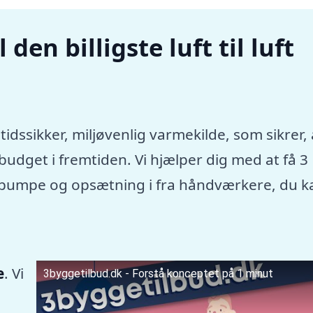
den billigste luft til luft
tidssikker, miljøvenlig varmekilde, som sikrer, 
dget i fremtiden. Vi hjælper dig med at få 3
rmepumpe og opsætning i fra håndværkere, du k
e
. Vi
3byggetilbud.dk - Forstå konceptet på 1 minut