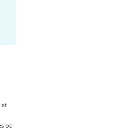
 et
es og