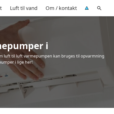
t
Luft til vand
Om / kontakt
rmepumper i
om luft til luft varmepumpen kan bruges til opvarmning
pumper i lige her!