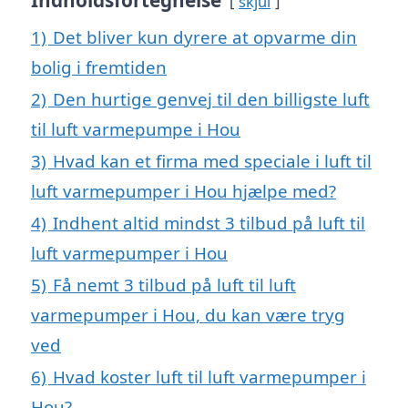
Indholdsfortegnelse
skjul
1)
Det bliver kun dyrere at opvarme din
bolig i fremtiden
2)
Den hurtige genvej til den billigste luft
til luft varmepumpe i Hou
3)
Hvad kan et firma med speciale i luft til
luft varmepumper i Hou hjælpe med?
4)
Indhent altid mindst 3 tilbud på luft til
luft varmepumper i Hou
5)
Få nemt 3 tilbud på luft til luft
varmepumper i Hou, du kan være tryg
ved
6)
Hvad koster luft til luft varmepumper i
Hou?