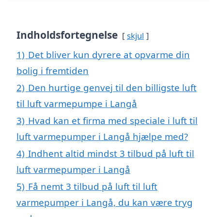
Indholdsfortegnelse
skjul
1)
Det bliver kun dyrere at opvarme din
bolig i fremtiden
2)
Den hurtige genvej til den billigste luft
til luft varmepumpe i Langå
3)
Hvad kan et firma med speciale i luft til
luft varmepumper i Langå hjælpe med?
4)
Indhent altid mindst 3 tilbud på luft til
luft varmepumper i Langå
5)
Få nemt 3 tilbud på luft til luft
varmepumper i Langå, du kan være tryg