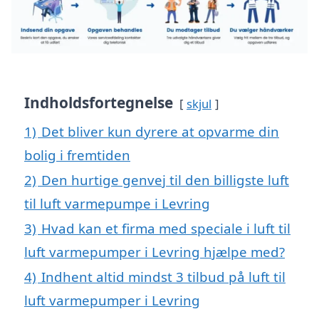
Indholdsfortegnelse
skjul
1)
Det bliver kun dyrere at opvarme din
bolig i fremtiden
2)
Den hurtige genvej til den billigste luft
til luft varmepumpe i Levring
3)
Hvad kan et firma med speciale i luft til
luft varmepumper i Levring hjælpe med?
4)
Indhent altid mindst 3 tilbud på luft til
luft varmepumper i Levring