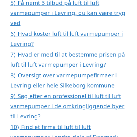
5)
Få nemt 3 tilbud på luft til luft
varmepumper i Levring, du kan være tryg
ved
6)
Hvad koster luft til luft varmepumper i
Levring?
7)
Hvad er med til at bestemme prisen på
luft til luft varmepumper i Levring?
8)
Oversigt over varmepumpefirmaer i
Levring eller hele Silkeborg kommune
9)
Søg efter en professionel til luft til luft
varmepumper i de omkringliggende byer
til Levring?
10)
Find et firma til luft til luft
varmepumper i andre dele af Danmark