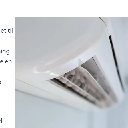
t til
ning
de en
e
l