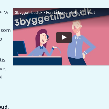
e
. Vi
3byggetilbud.dk - Forstå konceptet på 1 minut
 som
p
tis.
ve,
Vi
lbud
.