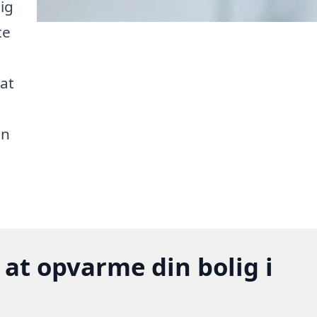
ig
te
at
in
 at opvarme din bolig i