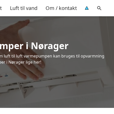
t
Luft til vand
Om / kontakt
umper i Nørager
om luft til luft varmepumpen kan bruges til opvarmning
er i Nørager lige her!