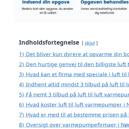
Indholdsfortegnelse
skjul
1)
Det bliver kun dyrere at opvarme din bo
2)
Den hurtige genvej til den billigste luf
3)
Hvad kan et firma med speciale i luft t
4)
Indhent altid mindst 3 tilbud på luft ti
5)
Få nemt 3 tilbud på luft til luft varme
6)
Hvad koster luft til luft varmepumper i
7)
Hvad er med til at bestemme prisen på l
8)
Oversigt over varmepumpefirmaer i Nø