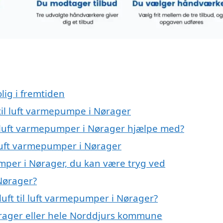
lig i fremtiden
t til luft varmepumpe i Nørager
il luft varmepumper i Nørager hjælpe med?
l luft varmepumper i Nørager
pumper i Nørager, du kan være tryg ved
 Nørager?
uft til luft varmepumper i Nørager?
rager eller hele Norddjurs kommune