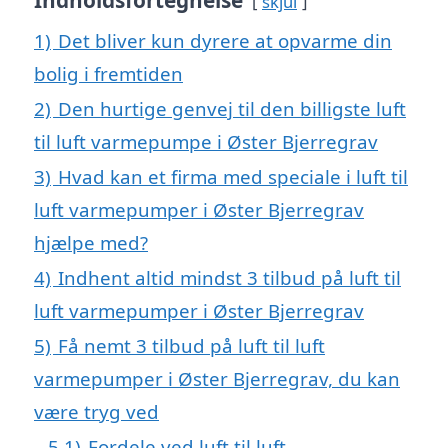
Indholdsfortegnelse
skjul
1)
Det bliver kun dyrere at opvarme din
bolig i fremtiden
2)
Den hurtige genvej til den billigste luft
til luft varmepumpe i Øster Bjerregrav
3)
Hvad kan et firma med speciale i luft til
luft varmepumper i Øster Bjerregrav
hjælpe med?
4)
Indhent altid mindst 3 tilbud på luft til
luft varmepumper i Øster Bjerregrav
5)
Få nemt 3 tilbud på luft til luft
varmepumper i Øster Bjerregrav, du kan
være tryg ved
5.1)
Fordele ved luft til luft