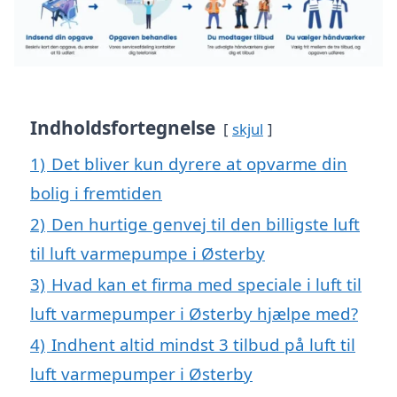
Indholdsfortegnelse
skjul
1)
Det bliver kun dyrere at opvarme din
bolig i fremtiden
2)
Den hurtige genvej til den billigste luft
til luft varmepumpe i Østerby
3)
Hvad kan et firma med speciale i luft til
luft varmepumper i Østerby hjælpe med?
4)
Indhent altid mindst 3 tilbud på luft til
luft varmepumper i Østerby