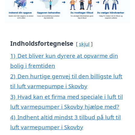
Indholdsfortegnelse
skjul
1)
Det bliver kun dyrere at opvarme din
bolig i fremtiden
2)
Den hurtige genvej til den billigste luft
til luft varmepumpe i Skovby
3)
Hvad kan et firma med speciale i luft til
luft varmepumper i Skovby hjælpe med?
4)
Indhent altid mindst 3 tilbud på luft til
luft varmepumper i Skovby