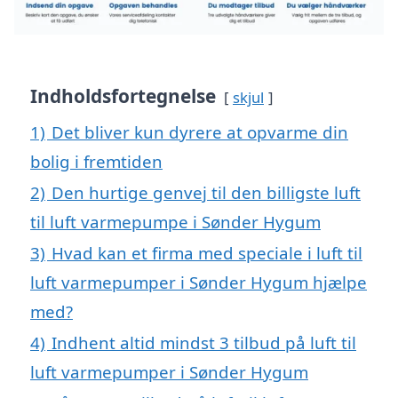
Indholdsfortegnelse
skjul
1)
Det bliver kun dyrere at opvarme din
bolig i fremtiden
2)
Den hurtige genvej til den billigste luft
til luft varmepumpe i Sønder Hygum
3)
Hvad kan et firma med speciale i luft til
luft varmepumper i Sønder Hygum hjælpe
med?
4)
Indhent altid mindst 3 tilbud på luft til
luft varmepumper i Sønder Hygum