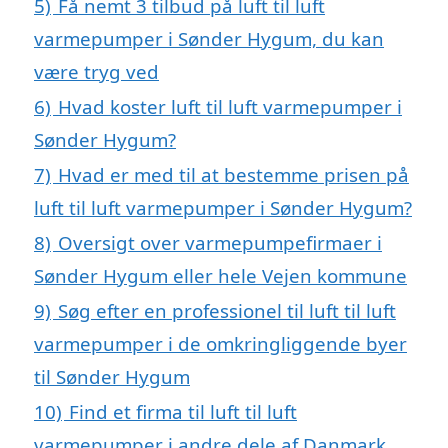
5)
Få nemt 3 tilbud på luft til luft
varmepumper i Sønder Hygum, du kan
være tryg ved
6)
Hvad koster luft til luft varmepumper i
Sønder Hygum?
7)
Hvad er med til at bestemme prisen på
luft til luft varmepumper i Sønder Hygum?
8)
Oversigt over varmepumpefirmaer i
Sønder Hygum eller hele Vejen kommune
9)
Søg efter en professionel til luft til luft
varmepumper i de omkringliggende byer
til Sønder Hygum
10)
Find et firma til luft til luft
varmepumper i andre dele af Danmark