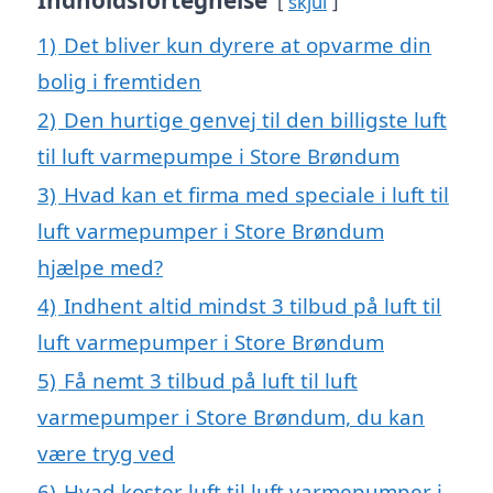
Indholdsfortegnelse
skjul
1)
Det bliver kun dyrere at opvarme din
bolig i fremtiden
2)
Den hurtige genvej til den billigste luft
til luft varmepumpe i Store Brøndum
3)
Hvad kan et firma med speciale i luft til
luft varmepumper i Store Brøndum
hjælpe med?
4)
Indhent altid mindst 3 tilbud på luft til
luft varmepumper i Store Brøndum
5)
Få nemt 3 tilbud på luft til luft
varmepumper i Store Brøndum, du kan
være tryg ved
6)
Hvad koster luft til luft varmepumper i