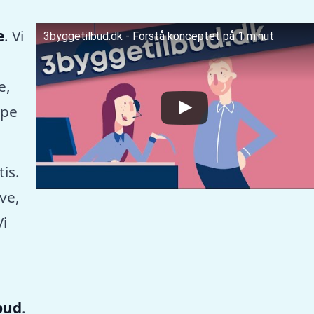
e
. Vi
3byggetilbud.dk - Forstå konceptet på 1 minut
e,
mpe
tis.
ve,
Vi
lbud
.