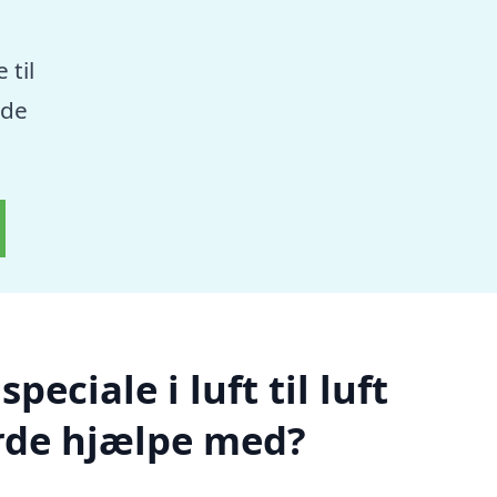
 til
nde
eciale i luft til luft
rde hjælpe med?