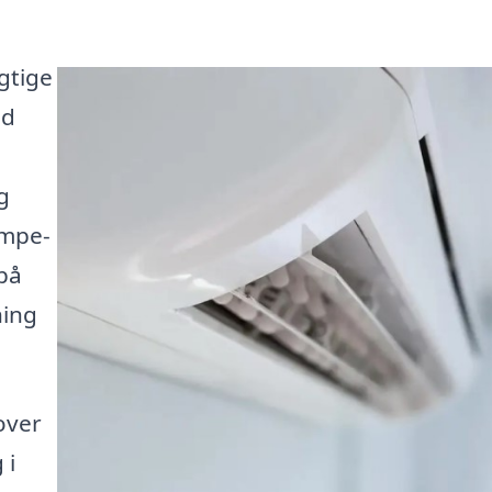
gtige
ed
g
umpe-
 på
ning
over
 i