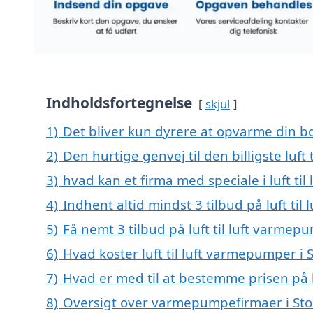
Indholdsfortegnelse
skjul
1)
Det bliver kun dyrere at opvarme din bo
2)
Den hurtige genvej til den billigste luft
3)
hvad kan et firma med speciale i luft t
4)
Indhent altid mindst 3 tilbud på luft ti
5)
Få nemt 3 tilbud på luft til luft varmep
6)
Hvad koster luft til luft varmepumper i 
7)
Hvad er med til at bestemme prisen på l
8)
Oversigt over varmepumpefirmaer i Sto