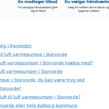
lig i fremtiden
 til luft varmepumpe i Storvorde
il luft varmepumper i Storvorde hjælpe med?
l luft varmepumper i Storvorde
umper i Storvorde, du kan være tryg ved
Storvorde?
uft til luft varmepumper i Storvorde?
rvorde eller hele Aalborg kommune