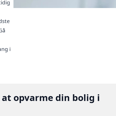
idig
dste
 Gå
ang i
 at opvarme din bolig i