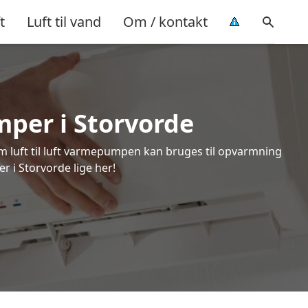
t
Luft til vand
Om / kontakt
mper i Storvorde
om luft til luft varmepumpen kan bruges til opvarmning
r i Storvorde lige her!