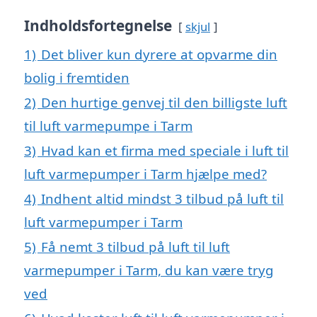
Indholdsfortegnelse
skjul
1)
Det bliver kun dyrere at opvarme din
bolig i fremtiden
2)
Den hurtige genvej til den billigste luft
til luft varmepumpe i Tarm
3)
Hvad kan et firma med speciale i luft til
luft varmepumper i Tarm hjælpe med?
4)
Indhent altid mindst 3 tilbud på luft til
luft varmepumper i Tarm
5)
Få nemt 3 tilbud på luft til luft
varmepumper i Tarm, du kan være tryg
ved