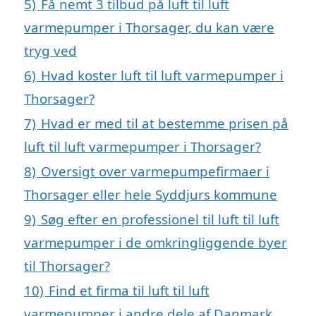
5)
Få nemt 3 tilbud på luft til luft
varmepumper i Thorsager, du kan være
tryg ved
6)
Hvad koster luft til luft varmepumper i
Thorsager?
7)
Hvad er med til at bestemme prisen på
luft til luft varmepumper i Thorsager?
8)
Oversigt over varmepumpefirmaer i
Thorsager eller hele Syddjurs kommune
9)
Søg efter en professionel til luft til luft
varmepumper i de omkringliggende byer
til Thorsager?
10)
Find et firma til luft til luft
varmepumper i andre dele af Danmark