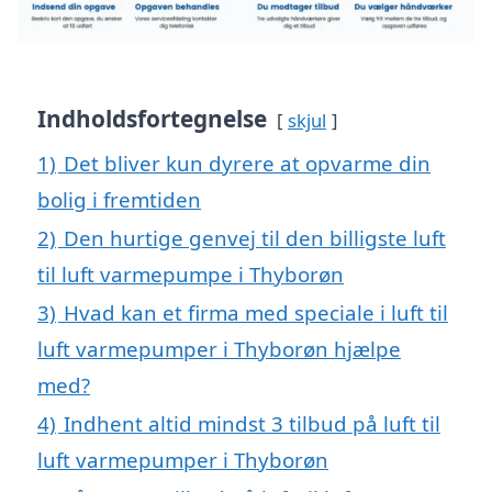
Indholdsfortegnelse
skjul
1)
Det bliver kun dyrere at opvarme din
bolig i fremtiden
2)
Den hurtige genvej til den billigste luft
til luft varmepumpe i Thyborøn
3)
Hvad kan et firma med speciale i luft til
luft varmepumper i Thyborøn hjælpe
med?
4)
Indhent altid mindst 3 tilbud på luft til
luft varmepumper i Thyborøn