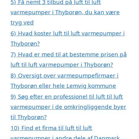
5)
Få nemt 3 tilbud på luft til luft
varmepumper i Thyborøn, du kan være
tryg ved
6)
Hvad koster luft til luft varmepumper i
Thyborøn?
7)
Hvad er med til at bestemme prisen på
luft til luft varmepumper i Thyborøn?
8)
Oversigt over varmepumpefirmaer i
Thyborøn eller hele Lemvig kommune
9)
Søg efter en professionel til luft til luft
varmepumper i de omkringliggende byer
til Thyborøn?
10)
Find et firma til luft til luft
varmepumper i andre dele af Danmark