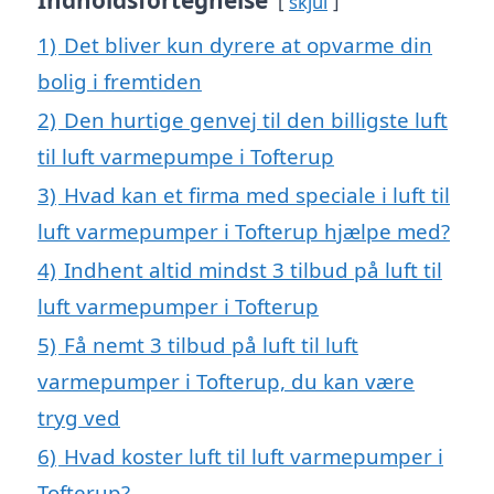
Indholdsfortegnelse
skjul
1)
Det bliver kun dyrere at opvarme din
bolig i fremtiden
2)
Den hurtige genvej til den billigste luft
til luft varmepumpe i Tofterup
3)
Hvad kan et firma med speciale i luft til
luft varmepumper i Tofterup hjælpe med?
4)
Indhent altid mindst 3 tilbud på luft til
luft varmepumper i Tofterup
5)
Få nemt 3 tilbud på luft til luft
varmepumper i Tofterup, du kan være
tryg ved
6)
Hvad koster luft til luft varmepumper i
Tofterup?