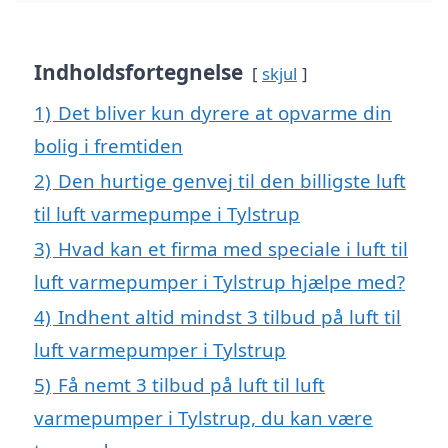
Indholdsfortegnelse
skjul
1)
Det bliver kun dyrere at opvarme din
bolig i fremtiden
2)
Den hurtige genvej til den billigste luft
til luft varmepumpe i Tylstrup
3)
Hvad kan et firma med speciale i luft til
luft varmepumper i Tylstrup hjælpe med?
4)
Indhent altid mindst 3 tilbud på luft til
luft varmepumper i Tylstrup
5)
Få nemt 3 tilbud på luft til luft
varmepumper i Tylstrup, du kan være