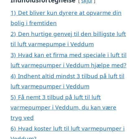
Indholdsfortegnelse
skjul
1)
Det bliver kun dyrere at opvarme din
bolig i fremtiden
2)
Den hurtige genvej til den billigste luft
til luft varmepumpe i Veddum
3)
Hvad kan et firma med speciale i luft til
luft varmepumper i Veddum hjælpe med?
4)
Indhent altid mindst 3 tilbud på luft til
luft varmepumper i Veddum
5)
Få nemt 3 tilbud på luft til luft
varmepumper i Veddum, du kan være
tryg ved
6)
Hvad koster luft til luft varmepumper i
Veddum?