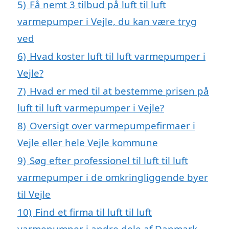
5)
Få nemt 3 tilbud på luft til luft
varmepumper i Vejle, du kan være tryg
ved
6)
Hvad koster luft til luft varmepumper i
Vejle?
7)
Hvad er med til at bestemme prisen på
luft til luft varmepumper i Vejle?
8)
Oversigt over varmepumpefirmaer i
Vejle eller hele Vejle kommune
9)
Søg efter professionel til luft til luft
varmepumper i de omkringliggende byer
til Vejle
10)
Find et firma til luft til luft
varmepumper i andre dele af Danmark