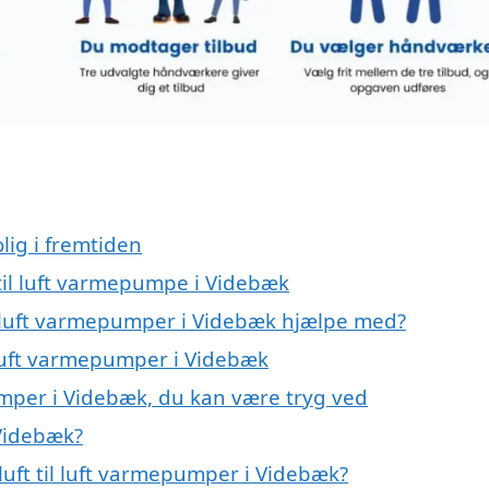
lig i fremtiden
t til luft varmepumpe i Videbæk
il luft varmepumper i Videbæk hjælpe med?
l luft varmepumper i Videbæk
pumper i Videbæk, du kan være tryg ved
 Videbæk?
uft til luft varmepumper i Videbæk?