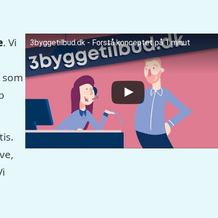
e
. Vi
3byggetilbud.dk - Forstå konceptet på 1 minut
, som
p
tis.
ve,
Vi