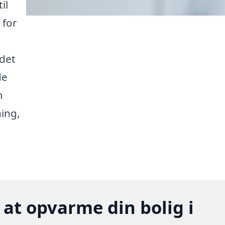
il
 for
det
de
m
ning,
 at opvarme din bolig i