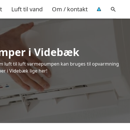
t
Luft til vand
Om / kontakt
pumper i Videbæk
om luft til luft varmepumpen kan bruges til opvarmning
er i Videbæk lige her!