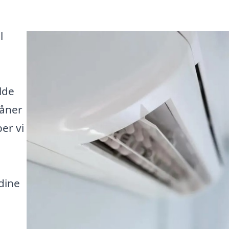
l
lde
kåner
er vi
dine