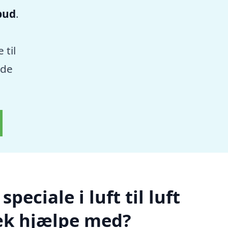
lbud
.
 til
nde
eciale i luft til luft
k hjælpe med?