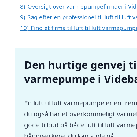
8)
Oversigt over varmepumpefirmaer i Vi
9)
Søg efter en professionel til luft til l
10)
Find et firma til luft til luft varmepu
Den hurtige genvej til 
varmepumpe i Vide
En luft til luft varmepumpe er en frem
du også har et overkommeligt varmebu
gode tilbud på både luft til luft va
håndværkere, du kan stole på.