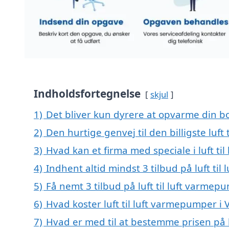
Indholdsfortegnelse
skjul
1)
Det bliver kun dyrere at opvarme din bo
2)
Den hurtige genvej til den billigste luf
3)
Hvad kan et firma med speciale i luft t
4)
Indhent altid mindst 3 tilbud på luft ti
5)
Få nemt 3 tilbud på luft til luft varme
6)
Hvad koster luft til luft varmepumper i
7)
Hvad er med til at bestemme prisen på l